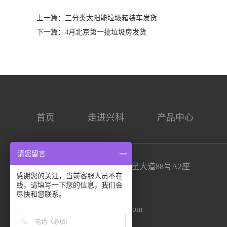
上一篇：
三分类太阳能垃圾箱装车发货
下一篇：
4月北京第一批垃圾房发货
首页
走进兴科
产品中心
请您留言
地址: 宿迁市宿豫区双星大道88号A2座
感谢您的关注，当前客服人员不在
线，请填写一下您的信息，我们会
电话: 0527-84567187
尽快和您联系。
邮箱: 785058168@qq.com