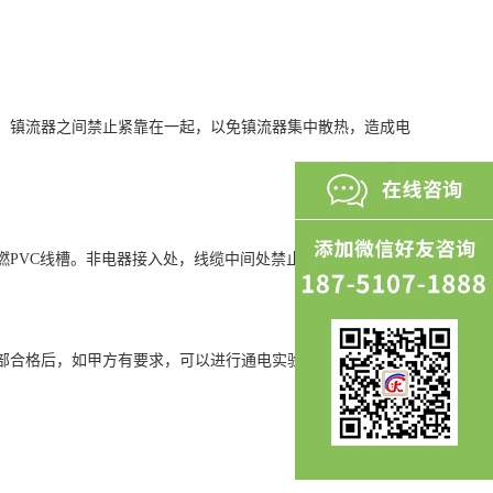
。镇流器之间禁止紧靠在一起，以免镇流器集中散热，造成电
燃PVC线槽。非电器接入处，线缆中间处禁止产生接头。
部合格后，如甲方有要求，可以进行通电实验，主要检查电器