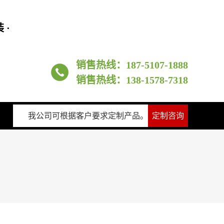
 ·
销售热线：187-5107-1888
销售热线：138-1578-7318
我公司可根据客户要求定制产品。
定制咨询