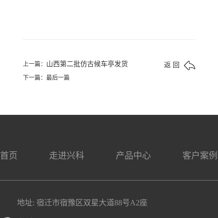
山西第二批仿古候车亭发货
上一篇：
返 回
下一篇：最后一篇
首页
走进兴科
产品中心
客户案例
地址: 宿迁市宿豫区双星大道88号A2座